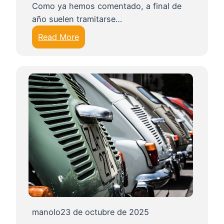
Como ya hemos comentado, a final de
año suelen tramitarse…
:
Read More
D
a
r
d
e
a
l
t
a
u
n
v
e
manolo
23 de octubre de 2025
h