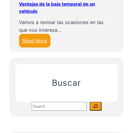
Ventajas de la baja temporal de un
í
vehículo
c
u
Vamos a revisar las ocasiones en las
l
que nos interesa…
o
:
Read More
q
V
u
e
e
n
e
t
s
a
Buscar
t
j
e
a
d
s
a
S
d
d
e
e
o
a
l
d
r