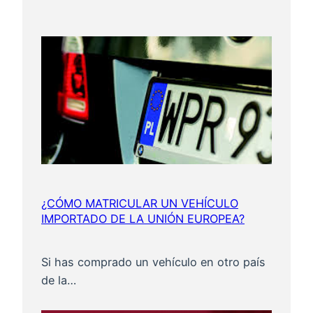
e
h
í
c
u
l
o
¿CÓMO MATRICULAR UN VEHÍCULO
IMPORTADO DE LA UNIÓN EUROPEA?
Si has comprado un vehículo en otro país
de la…