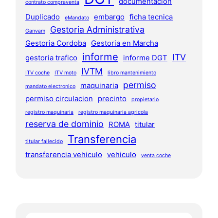
documentacion
contrato compraventa
Duplicado
embargo
ficha tecnica
eMandato
Gestoria Administrativa
Ganvam
Gestoria Cordoba
Gestoria en Marcha
informe
ITV
gestoria trafico
informe DGT
IVTM
ITV coche
ITV moto
libro mantenimiento
permiso
maquinaria
mandato electronico
permiso circulacion
precinto
propietario
registro maquinaria
registro maquinaria agricola
reserva de dominio
ROMA
titular
Transferencia
titular fallecido
transferencia vehiculo
vehiculo
venta coche