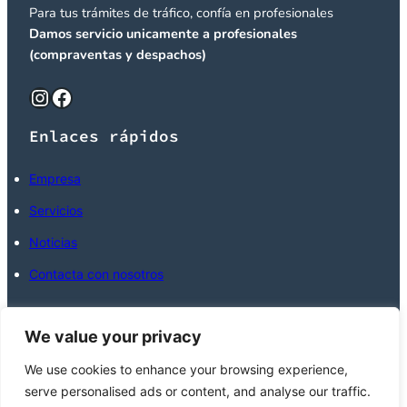
Para tus trámites de tráfico, confía en profesionales
Damos servicio unicamente a profesionales
(compraventas y despachos)
Instagram
Facebook
Enlaces rápidos
Empresa
Servicios
Noticias
Contacta con nosotros
Contacta con nosotros
We value your privacy
We use cookies to enhance your browsing experience,
De lunes a viernes de 09:30 a 14:00
serve personalised ads or content, and analyse our traffic.