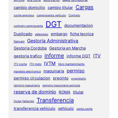
agricola
alta coche
autorizacion
Cargas
cambio domicilio
cambio titular
coche empresa
compraventa vehiculo
Contrato
DGT
documentacion
contrato compraventa
Duplicado
embargo
ficha tecnica
eMandato
Gestoria Administrativa
Ganvam
Gestoria Cordoba
Gestoria en Marcha
informe
ITV
gestoria trafico
informe DGT
IVTM
ITV coche
ITV moto
libro mantenimiento
permiso
maquinaria
mandato electronico
permiso circulacion
precinto
propietario
registro maquinaria
registro maquinaria agricola
reserva de dominio
ROMA
titular
Transferencia
titular fallecido
transferencia vehiculo
vehiculo
venta coche