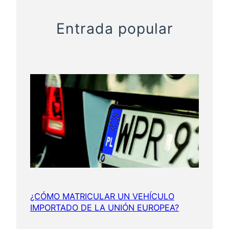
d
e
Entrada popular
u
n
v
e
h
í
c
u
l
o
?
¿CÓMO MATRICULAR UN VEHÍCULO
IMPORTADO DE LA UNIÓN EUROPEA?