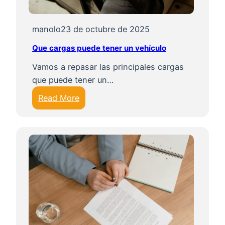
p
u
manolo
23 de octubre de 2025
e
Que cargas puede tener un vehículo
d
e
Vamos a repasar las principales cargas
n
que puede tener un…
i
:
Read More
m
Q
p
u
e
e
d
c
i
a
r
r
e
g
l
a
c
s
a