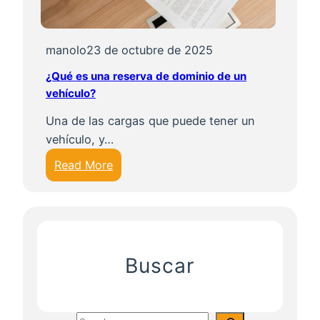
p
m
u
b
e
i
manolo
23 de octubre de 2025
d
o
¿Qué es una reserva de dominio de un
e
d
vehículo?
t
e
e
Una de las cargas que puede tener un
n
n
vehículo, y…
o
e
m
:
Read More
r
b
¿
u
r
Q
n
e
u
v
d
é
e
e
e
Buscar
h
l
s
í
v
u
c
e
n