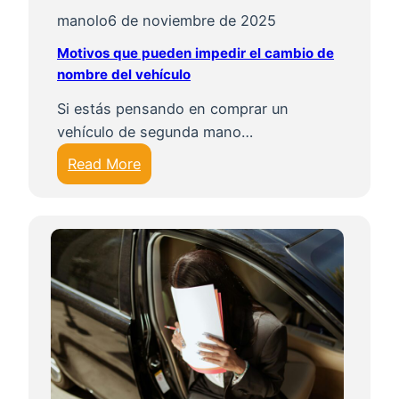
manolo
6 de noviembre de 2025
Motivos que pueden impedir el cambio de
nombre del vehículo
Si estás pensando en comprar un
vehículo de segunda mano…
:
Read More
M
o
t
i
v
o
s
q
u
e