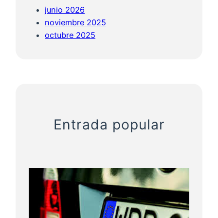
p
junio 2026
r
noviembre 2025
e
octubre 2025
s
a
Entrada popular