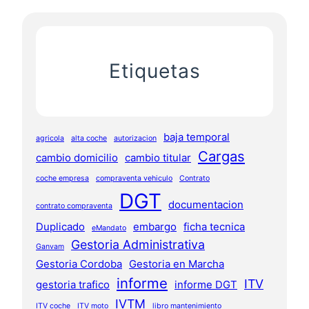
Etiquetas
baja temporal
agricola
alta coche
autorizacion
Cargas
cambio domicilio
cambio titular
coche empresa
compraventa vehiculo
Contrato
DGT
documentacion
contrato compraventa
Duplicado
embargo
ficha tecnica
eMandato
Gestoria Administrativa
Ganvam
Gestoria Cordoba
Gestoria en Marcha
informe
ITV
gestoria trafico
informe DGT
IVTM
ITV coche
ITV moto
libro mantenimiento