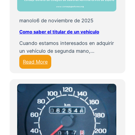
manolo
6 de noviembre de 2025
Como saber el titular de un vehículo
Cuando estamos interesados en adquirir
un vehículo de segunda mano,…
:
Read More
C
o
m
o
s
a
b
e
r