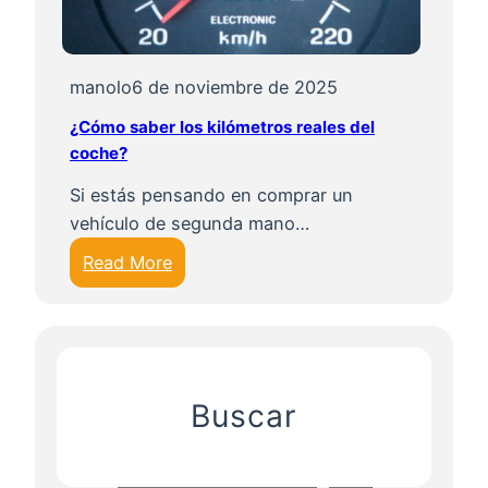
e
l
t
manolo
6 de noviembre de 2025
i
¿Cómo saber los kilómetros reales del
t
coche?
u
l
Si estás pensando en comprar un
a
vehículo de segunda mano…
r
:
Read More
d
¿
e
C
u
ó
n
m
v
o
Buscar
e
s
h
a
í
b