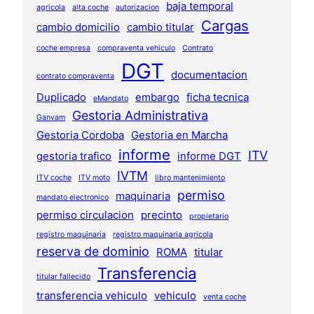
baja temporal
agricola
alta coche
autorizacion
Cargas
cambio domicilio
cambio titular
coche empresa
compraventa vehiculo
Contrato
DGT
documentacion
contrato compraventa
Duplicado
embargo
ficha tecnica
eMandato
Gestoria Administrativa
Ganvam
Gestoria Cordoba
Gestoria en Marcha
informe
ITV
gestoria trafico
informe DGT
IVTM
ITV coche
ITV moto
libro mantenimiento
permiso
maquinaria
mandato electronico
permiso circulacion
precinto
propietario
registro maquinaria
registro maquinaria agricola
reserva de dominio
ROMA
titular
Transferencia
titular fallecido
transferencia vehiculo
vehiculo
venta coche