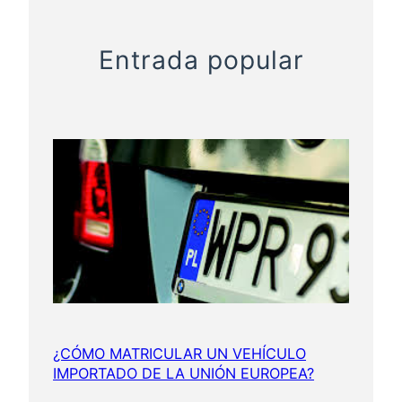
a
l
Entrada popular
e
s
d
e
l
c
o
c
h
e
?
¿CÓMO MATRICULAR UN VEHÍCULO
IMPORTADO DE LA UNIÓN EUROPEA?